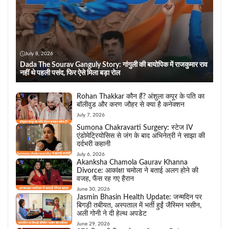
July 8, 2026
Dada The Sourav Ganguly Story: गांगुली की बायोपिक में राजकुमार राव
नहीं थे पहली पसंद, फिर ऐसे मिला बड़ा रोल
Rohan Thakkar कौन हैं? अंशुला कपूर के पति का
बॉलीवुड और करण जौहर से क्या है कनेक्शन
July 7, 2026
Sumona Chakravarti Surgery: स्टेज IV
एंडोमेट्रियोसिस से जंग के बाद अभिनेत्री ने साझा की
दर्दभरी कहानी
July 6, 2026
Akanksha Chamola Gaurav Khanna
Divorce: आकांक्षा चमोला ने बताई अलग होने की
वजह, फैंस रह गए हैरान
June 30, 2026
Jasmin Bhasin Health Update: जन्मदिन पर
बिगड़ी तबीयत, अस्पताल में भर्ती हुईं जैस्मिन भसीन,
अली गोनी ने दी हेल्थ अपडेट
June 29, 2026