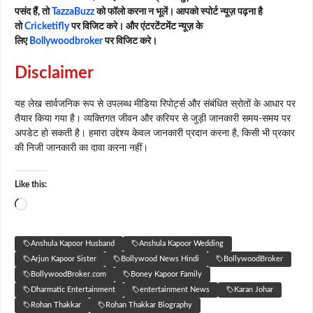
पसंद हैं, तो
TazzaBuzz
को फॉलो करना न भूलें। आपको स्पोर्ट न्यूज़ पढ़ना है
तो
Cricketifly
पर विजिट करे। और एंटरटेंटमेंट न्यूज़ के
लिए
Bollywoodbroker
पर विजिट करे।
Disclaimer
यह लेख सार्वजनिक रूप से उपलब्ध मीडिया रिपोर्ट्स और संबंधित स्रोतों के आधार पर
तैयार किया गया है। व्यक्तिगत जीवन और करियर से जुड़ी जानकारी समय-समय पर
अपडेट हो सकती है। हमारा उद्देश्य केवल जानकारी प्रदान करना है, किसी भी प्रकार
की निजी जानकारी का दावा करना नहीं।
Like this:
Loading…
Anshula Kapoor Husband
Anshula Kapoor Wedding
Arjun Kapoor Sister
Bollywood News Hindi
BollywoodBroker
BollywoodBroker.com
Boney Kapoor Family
Dharmatic Entertainment
entertainment News
Karan Johar
Rohan Thakkar
Rohan Thakkar Biography