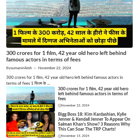
300 crores for 1 film, 42 year old hero left behind
famous actors in terms of fees
By
sumaninilesh
—
November 22, 2024
300 crores for 1 film, 42 year old hero left behind famous actors in
terms of fees 1 फिल्म के ...
300 crores for 1 film, 42 year old hero
left behind famous actors in terms of
fees
November 22, 2024
Bigg Boss 18: Kim Kardashian, Kylie
Jenner & Kendall Jenner To Appear On
Salman Khan’s Show? 3 Reasons Why
This Can Soar The TRP Charts!
November 15, 2024