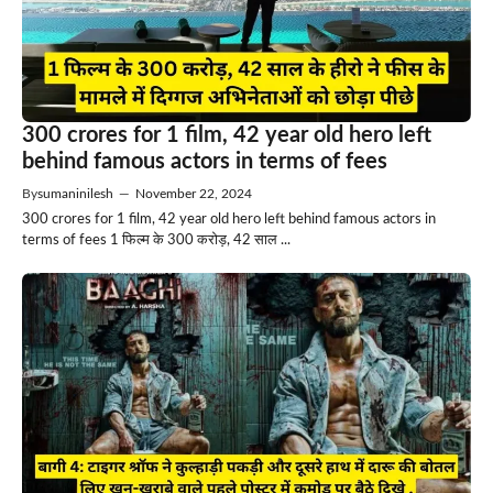
300 crores for 1 film, 42 year old hero left
behind famous actors in terms of fees
By
sumaninilesh
—
November 22, 2024
300 crores for 1 film, 42 year old hero left behind famous actors in
terms of fees 1 फिल्म के 300 करोड़, 42 साल ...