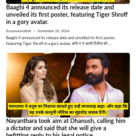
Baaghi 4 announced its release date and
unveiled its first poster, featuring Tiger Shroff
in a gory avatar.
By
sumaninilesh
—
November 20, 2024
Baaghi 4 announced its release date and unveiled its first poster,
featuring Tiger Shroff in a gory avatar. बागी 4 ने अपनी रिलीज की ...
Nayanthara took aim at Dhanush, calling him
a dictator and said that she will give a
befitting reply to his legal notice.