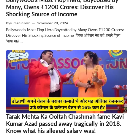
Bollywood’s Most Flop Hero, Boycotted by
Many, Owns ₹1200 Crores: Discover His
Shocking Source of Income
By
sumaninilesh
—
November 28, 2024
Bollywood’s Most Flop Hero Boycotted by Many Owns ₹1200 Crores:
Discover His Shocking Source of Income विवेक ओबेरॉय नेट वर्थ: हमारे प्रिय
‘माया भाई’ ...
Tarak Mehta Ka Ooltah Chashmah fame Kavi
Kumar Azad passed away tragically in 2018.
Know what his alleged salary was!