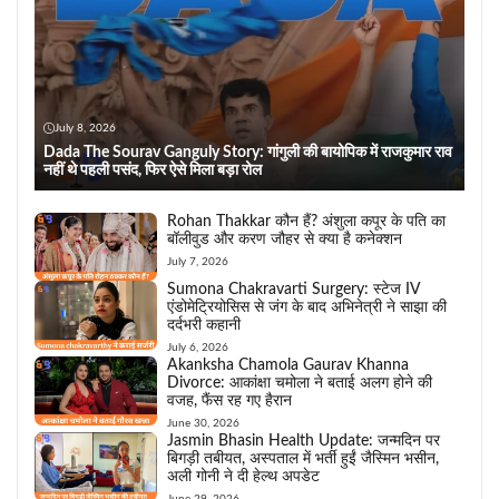
July 8, 2026
Dada The Sourav Ganguly Story: गांगुली की बायोपिक में राजकुमार राव
नहीं थे पहली पसंद, फिर ऐसे मिला बड़ा रोल
Rohan Thakkar कौन हैं? अंशुला कपूर के पति का
बॉलीवुड और करण जौहर से क्या है कनेक्शन
July 7, 2026
Sumona Chakravarti Surgery: स्टेज IV
एंडोमेट्रियोसिस से जंग के बाद अभिनेत्री ने साझा की
दर्दभरी कहानी
July 6, 2026
Akanksha Chamola Gaurav Khanna
Divorce: आकांक्षा चमोला ने बताई अलग होने की
वजह, फैंस रह गए हैरान
June 30, 2026
Jasmin Bhasin Health Update: जन्मदिन पर
बिगड़ी तबीयत, अस्पताल में भर्ती हुईं जैस्मिन भसीन,
अली गोनी ने दी हेल्थ अपडेट