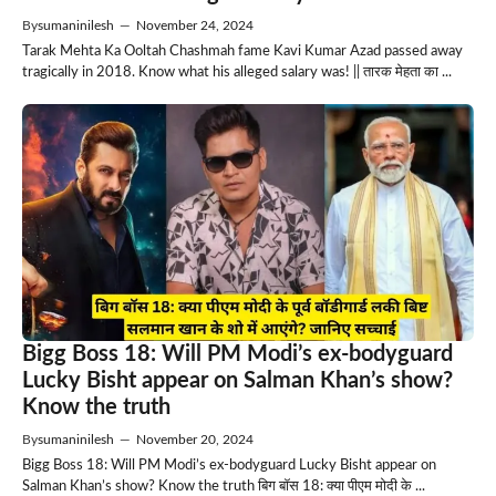
By
sumaninilesh
—
November 24, 2024
Tarak Mehta Ka Ooltah Chashmah fame Kavi Kumar Azad passed away
tragically in 2018. Know what his alleged salary was! || तारक मेहता का ...
Bigg Boss 18: Will PM Modi’s ex-bodyguard
Lucky Bisht appear on Salman Khan’s show?
Know the truth
By
sumaninilesh
—
November 20, 2024
Bigg Boss 18: Will PM Modi’s ex-bodyguard Lucky Bisht appear on
Salman Khan’s show? Know the truth बिग बॉस 18: क्या पीएम मोदी के ...