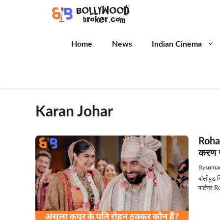
Skip
to
content
Home
News
Indian Cinema
Karan Johar
Rohan
करण ज
By
suman
बॉलीवुड 
पार्टनर 