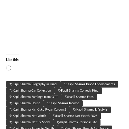
Like this:
Loading…
Kapil Sharma Biography in Hindi
Kapil Sharma Brand Endorsements
Kapil Sharma Car Collection
Kapil Sharma Comedy King
Kapil Sharma Earnings from OTT
Kapil Sharma Fees
Kapil Sharma House
Kapil Sharma Income
Kapil Sharma Kis Kisko Pyaar Karoon 2
Kapil Sharma Lifestyle
Kapil Sharma Net Worth
Kapil Sharma Net Worth 2025
Kapil Sharma Netflix Show
Kapil Sharma Personal Life
Kapil Sharma Property Details
Kapil Sharma Punjab Farmhouse