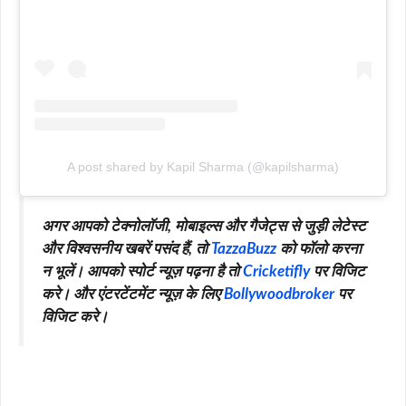
A post shared by Kapil Sharma (@kapilsharma)
अगर आपको टेक्नोलॉजी, मोबाइल्स और गैजेट्स से जुड़ी लेटेस्ट
और विश्वसनीय खबरें पसंद हैं, तो
TazzaBuzz
को फॉलो करना
न भूलें। आपको स्पोर्ट न्यूज़ पढ़ना है तो
Cricketifly
पर विजिट
करे। और एंटरटेंटमेंट न्यूज़ के लिए
Bollywoodbroker
पर
विजिट करे।