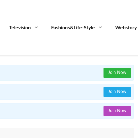
Television
Fashions&Life-Style
Webstory
Join Now
Join Now
Join Now