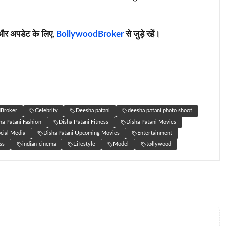
 और अपडेट के लिए,
BollywoodBroker
से जुड़े रहें।
Broker
Celebrity
Deesha patani
deesha patani photo shoot
ha Patani Fashion
Disha Patani Fitness
Disha Patani Movies
ocial Media
Disha Patani Upcoming Movies
Entertainment
ss
indian cinema
Lifestyle
Model
tollywood