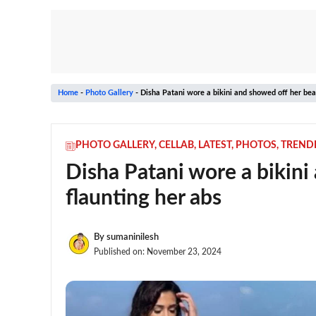
Home
-
Photo Gallery
-
Disha Patani wore a bikini and showed off her bea
PHOTO GALLERY
,
CELLAB
,
LATEST
,
PHOTOS
,
TREND
Disha Patani wore a bikini
flaunting her abs
By
sumaninilesh
Published on:
November 23, 2024