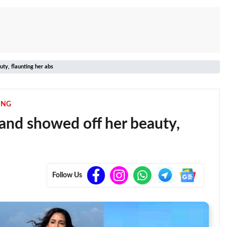
uty, flaunting her abs
ING
 and showed off her beauty,
Follow Us