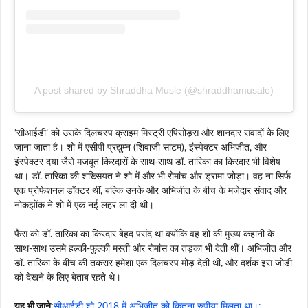
A post shared by Shraddha Musle (@shraddhamusale)
‘सीआईडी’ को उसके दिलचस्प क्राइम मिस्ट्री एपिसोड्स और शानदार संवादों के लिए
जाना जाता है। शो में एसीपी प्रद्युम्न (शिवाजी साटम), इंस्पेक्टर अभिजीत, और
इंस्पेक्टर दया जैसे मजबूत किरदारों के साथ-साथ डॉ. तारिका का किरदार भी विशेष
था। डॉ. तारिका की शख्सियत ने शो में और भी रोमांच और ड्रामा जोड़ा। वह ना सिर्फ
एक प्रोफेशनल डॉक्टर थीं, बल्कि उनके और अभिजीत के बीच के मजेदार संवाद और
नोकझोंक ने शो में एक नई लहर ला दी थी।
फैंस को डॉ. तारिका का किरदार बेहद पसंद था क्योंकि वह शो की मुख्य कहानी के
साथ-साथ उसमे हल्की-फुल्की मस्ती और रोमांस का तड़का भी देती थीं। अभिजीत और
डॉ. तारिका के बीच की तकरार हमेशा एक दिलचस्प मोड़ देती थी, और दर्शक इस जोड़ी
को देखने के लिए बेताब रहते थे।
यह भी जाने:
सीआईडी शो 2018 में अभिजीत को कितना रुपीया मिलता था।: