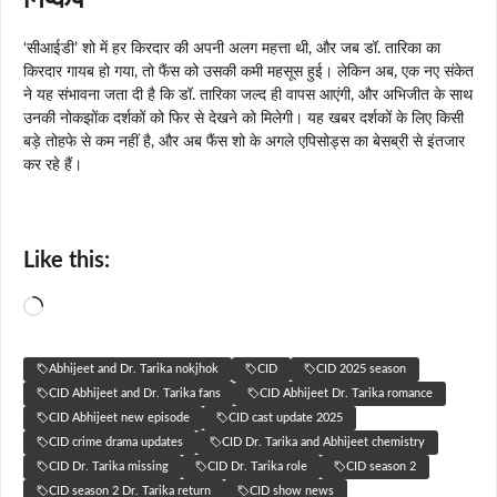
‘सीआईडी’ शो में हर किरदार की अपनी अलग महत्ता थी, और जब डॉ. तारिका का
किरदार गायब हो गया, तो फैंस को उसकी कमी महसूस हुई। लेकिन अब, एक नए संकेत
ने यह संभावना जता दी है कि डॉ. तारिका जल्द ही वापस आएंगी, और अभिजीत के साथ
उनकी नोकझोंक दर्शकों को फिर से देखने को मिलेगी। यह खबर दर्शकों के लिए किसी
बड़े तोहफे से कम नहीं है, और अब फैंस शो के अगले एपिसोड्स का बेसब्री से इंतजार
कर रहे हैं।
Like this:
Loading…
Abhijeet and Dr. Tarika nokjhok
CID
CID 2025 season
CID Abhijeet and Dr. Tarika fans
CID Abhijeet Dr. Tarika romance
CID Abhijeet new episode
CID cast update 2025
CID crime drama updates
CID Dr. Tarika and Abhijeet chemistry
CID Dr. Tarika missing
CID Dr. Tarika role
CID season 2
CID season 2 Dr. Tarika return
CID show news