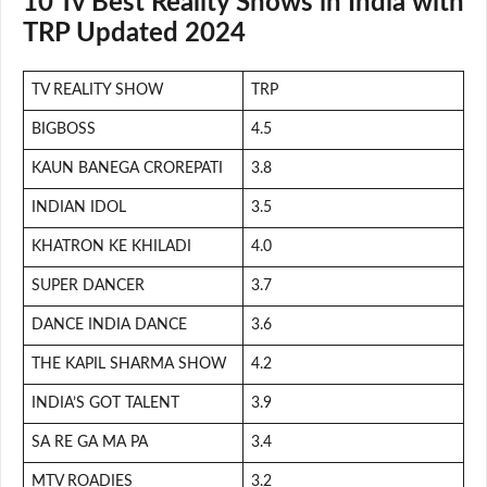
10 Tv Best Reality Shows in India with
TRP Updated 2024
TV REALITY SHOW
TRP
BIGBOSS
4.5
KAUN BANEGA CROREPATI
3.8
INDIAN IDOL
3.5
KHATRON KE KHILADI
4.0
SUPER DANCER
3.7
DANCE INDIA DANCE
3.6
THE KAPIL SHARMA SHOW
4.2
INDIA’S GOT TALENT
3.9
SA RE GA MA PA
3.4
MTV ROADIES
3.2