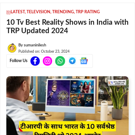
LATEST
,
TELEVISION
,
TRENDING
,
TRP RATING
10 Tv Best Reality Shows in India with
TRP Updated 2024
By
sumaninilesh
Published on:
October 23, 2024
Follow Us