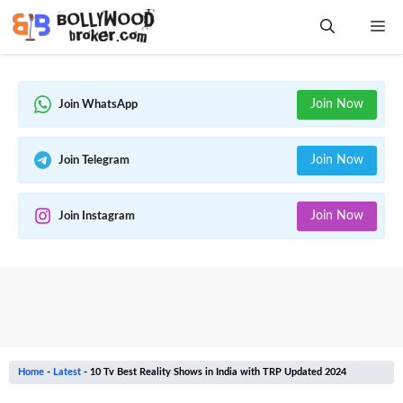
Skip
Me
to
content
Join Now
Join WhatsApp
Join Now
Join Telegram
Join Now
Join Instagram
Home
-
Latest
-
10 Tv Best Reality Shows in India with TRP Updated 2024