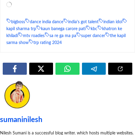
Loading…
bigboss
dance india dance
india's got talent
indian idol
kapil sharma trp
kaun banega carore pati
kbc
khatron ke
khiladi
mtv roadies
sa re ga ma pa
super dancer
the kapil
sarma show
trp rating 2024
sumaninilesh
Nilesh Sumani is a successful blog writer. which hosts multiple websites.