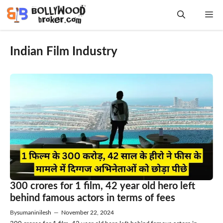
Skip
Me
to
content
Indian Film Industry
300 crores for 1 film, 42 year old hero left
behind famous actors in terms of fees
By
sumaninilesh
—
November 22, 2024