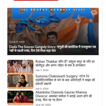
July 8, 2026
Dada The Sourav Ganguly Story: गांगुली की बायोपिक में राजकुमार राव
नहीं थे पहली पसंद, फिर ऐसे मिला बड़ा रोल
Rohan Thakkar कौन हैं? अंशुला कपूर के पति का
बॉलीवुड और करण जौहर से क्या है कनेक्शन
July 7, 2026
Sumona Chakravarti Surgery: स्टेज IV
एंडोमेट्रियोसिस से जंग के बाद अभिनेत्री ने साझा की
दर्दभरी कहानी
July 6, 2026
Akanksha Chamola Gaurav Khanna
Divorce: आकांक्षा चमोला ने बताई अलग होने की
वजह, फैंस रह गए हैरान
June 30, 2026