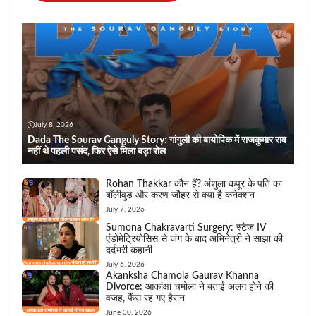
July 8, 2026
Dada The Sourav Ganguly Story: गांगुली की बायोपिक में राजकुमार राव
नहीं थे पहली पसंद, फिर ऐसे मिला बड़ा रोल
Rohan Thakkar कौन हैं? अंशुला कपूर के पति का
बॉलीवुड और करण जौहर से क्या है कनेक्शन
July 7, 2026
Sumona Chakravarti Surgery: स्टेज IV
एंडोमेट्रियोसिस से जंग के बाद अभिनेत्री ने साझा की
दर्दभरी कहानी
July 6, 2026
Akanksha Chamola Gaurav Khanna
Divorce: आकांक्षा चमोला ने बताई अलग होने की
वजह, फैंस रह गए हैरान
June 30, 2026