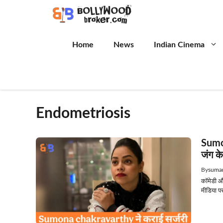
Skip
to
content
Home
News
Indian Cinema
Endometriosis
Sumon
जंग क
By
suman
कॉमेडी औ
मीडिया प